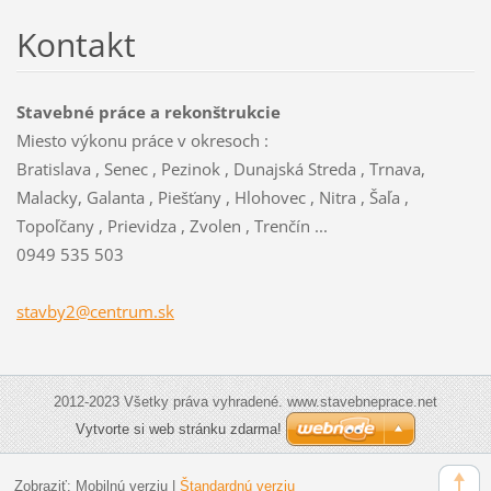
Kontakt
Stavebné práce a rekonštrukcie
Miesto výkonu práce v okresoch :
Bratislava , Senec , Pezinok , Dunajská Streda , Trnava,
Malacky, Galanta , Piešťany , Hlohovec , Nitra , Šaľa ,
Topoľčany , Prievidza , Zvolen , Trenčín ...
0949 535 503
stavby2@
centrum.
sk
2012-2023 Všetky práva vyhradené. www.stavebneprace.net
Vytvorte si web stránku zdarma!
Zobraziť:
Mobilnú verziu
|
Štandardnú verziu