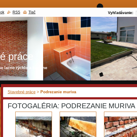
nok
RSS
Tlač
Vyhľadávanie:
é práce
 lacno rýchlo a kvalitne
Stavebné práce
>
Podrezanie muriva
FOTOGALÉRIA: PODREZANIE MURIVA