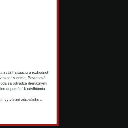
 zvážiť situáciu a rozhodnúť
ť vlhkosť v dome. Povrchová
 voda sa odvádza drenážnymi
 len dopomôcť k odvlhčeniu
pri vytváraní zdravšieho a