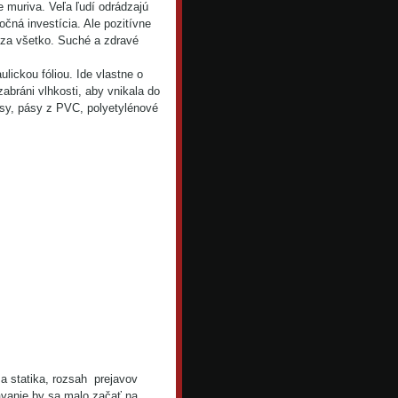
e muriva. Veľa ľudí odrádzajú
čná investícia. Ale pozitívne
 za všetko. Suché a zdravé
lickou fóliou. Ide vlastne o
zabráni vlhkosti, aby vnikala do
ásy, pásy z PVC, polyetylénové
sa statika, rozsah prejavov
závanie by sa malo začať na