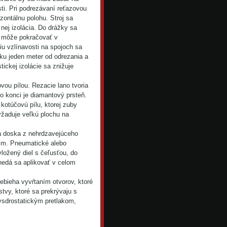
sti. Pri podrezávaní reťazovou
izontálnu polohu. Stroj sa
 nej izolácia. Do drážky sa
a môže pokračovať v
iu vzlínavosti na spojoch sa
ku jeden meter od odrezania a
tickej izolácie sa znižuje
vou pílou. Rezacie lano tvoria
o konci je diamantový prsteň.
kotúčovú pílu, ktorej zuby
yžaduje veľkú plochu na
tá doska z nehrdzavejúceho
ním. Pneumatické alebo
vložený diel s čeľusťou, do
 nedá sa aplikovať v celom
bieha vyvŕtaním otvorov, ktoré
stvy, ktoré sa prekrývaju s
ysdrostatickým pretlakom,