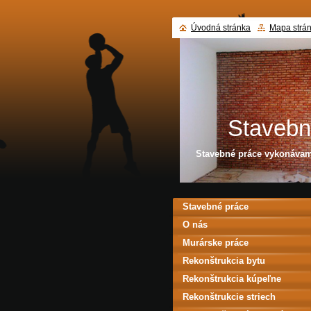
Úvodná stránka
Mapa strá
Stavebn
Stavebné práce vykonávame
Stavebné práce
O nás
Murárske práce
Rekonštrukcia bytu
Rekonštrukcia kúpeľne
Rekonštrukcie striech