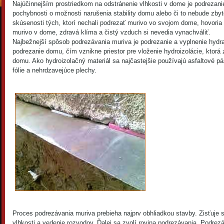
Najúčinnejším prostriedkom na odstránenie vlhkosti v dome je podrezani
pochybnosti o možnosti narušenia stability domu alebo či to nebude zbyto
skúsenosti tých, ktorí nechali podrezať murivo vo svojom dome, hovoria
murivo v dome, zdravá klíma a čistý vzduch si nevedia vynachváliť.
Najbežnejší spôsob podrezávania muriva je podrezanie a vyplnenie hydrau
podrezanie domu, čím vznikne priestor pre vloženie hydroizolácie, ktorá 
domu. Ako hydroizolačný materiál sa najčastejšie používajú asfaltové p
fólie a nehrdzavejúce plechy.
Proces podrezávania muriva prebieha najprv obhliadkou stavby. Zisťuje 
vlhkosti a vedenie rozvodov. Ďalej sa zvolí rovina podrezávania. Podre