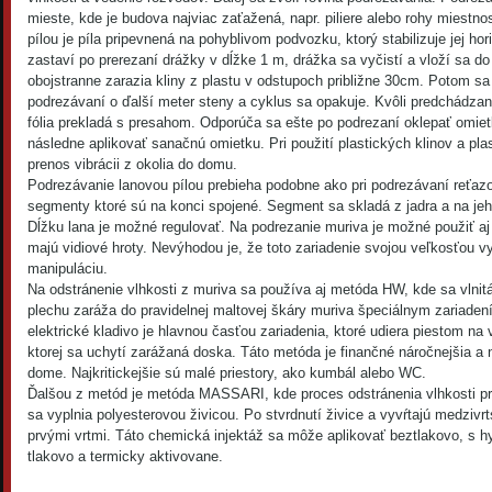
mieste, kde je budova najviac zaťažená, napr. piliere alebo rohy miestno
pílou je píla pripevnená na pohyblivom podvozku, ktorý stabilizuje jej hor
zastaví po prerezaní drážky v dĺžke 1 m, drážka sa vyčistí a vloží sa do
obojstranne zarazia kliny z plastu v odstupoch približne 30cm. Potom s
podrezávaní o ďalší meter steny a cyklus sa opakuje. Kvôli predchádzan
fólia prekladá s presahom. Odporúča sa ešte po podrezaní oklepať omiet
následne aplikovať sanačnú omietku. Pri použití plastických klinov a plas
prenos vibrácii z okolia do domu.
Podrezávanie lanovou pílou prebieha podobne ako pri podrezávaní reťazo
segmenty ktoré sú na konci spojené. Segment sa skladá z jadra a na jeh
Dĺžku lana je možné regulovať. Na podrezanie muriva je možné použiť aj 
majú vidiové hroty. Nevýhodou je, že toto zariadenie svojou veľkosťou v
manipuláciu.
Na odstránenie vlhkosti z muriva sa používa aj metóda HW, kde sa vlni
plechu zaráža do pravidelnej maltovej škáry muriva špeciálnym zariade
elektrické kladivo je hlavnou časťou zariadenia, ktoré udiera piestom na 
ktorej sa uchytí zarážaná doska. Táto metóda je finančné náročnejšia a
dome. Najkritickejšie sú malé priestory, ako kumbál alebo WC.
Ďalšou z metód je metóda MASSARI, kde proces odstránenia vlhkosti pre
sa vyplnia polyesterovou živicou. Po stvrdnutí živice a vyvŕtajú medzivrt
prvými vrtmi. Táto chemická injektáž sa môže aplikovať beztlakovo, s h
tlakovo a termicky aktivovane.