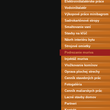
Elektroinštalatérske práce
Vodoinštalatér
Výkopové práce minibagrom
Sadrokartónové stropy
Smaltovanie vaní
Stavby na kľúč
Návrh interiéru bytu
Strojové omietky
Podrezanie muriva
Injektáž muriva
Vložkovanie komínov
Oprava plochej strechy
Cenník stavebných prác
Fotogaléria
Cenník maliarskych prác
Lacné stavby domov
Partneri
Kontakt