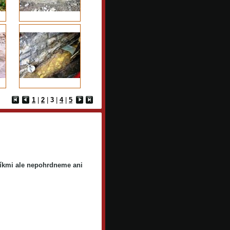
1
|
2
|
3
|
4
|
5
níkmi ale nepohrdneme ani