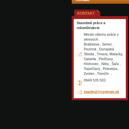
KONTAKT
Stavebné práce a
rekonštrukcie
Miesto výkonu práce v
okresoch :
Bratislava , Senec ,
Pezinok , Dunajská
Streda , Trnava, Malacky,
Galanta , Piešťany ,
Hlohovec , Nitra , Šaľa ,
Topoľčany , Prievidza ,
Zvolen , Trenčín ...
0949 535 503
stavby2@
centrum.
sk