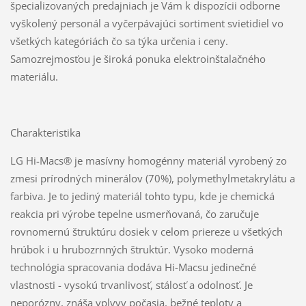
špecializovaných predajniach je Vám k dispozícii odborne
vyškolený personál a vyčerpávajúci sortiment svietidiel vo
všetkých kategóriách čo sa týka určenia i ceny.
Samozrejmosťou je široká ponuka elektroinštalačného
materiálu.
Charakteristika
LG Hi-Macs® je masívny homogénny materiál vyrobený zo
zmesi prírodných minerálov (70%), polymethylmetakrylátu a
farbiva. Je to jediný materiál tohto typu, kde je chemická
reakcia pri výrobe tepelne usmerňovaná, čo zaručuje
rovnomernú štruktúru dosiek v celom priereze u všetkých
hrúbok i u hrubozrnných štruktúr. Vysoko moderná
technológia spracovania dodáva Hi-Macsu jedinečné
vlastnosti - vysokú trvanlivosť, stálosť a odolnosť. Je
neporózny, znáša vplyvy počasia, bežné teploty a