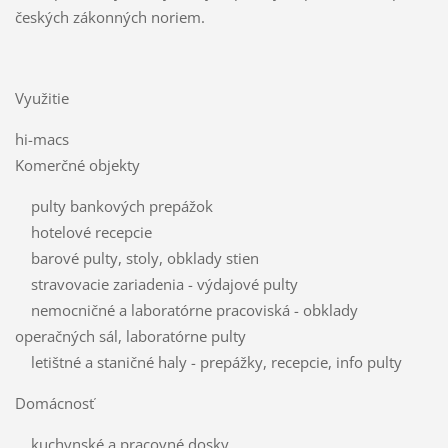
českých zákonných noriem.
Využitie
hi-macs
Komerčné objekty
pulty bankových prepážok
hotelové recepcie
barové pulty, stoly, obklady stien
stravovacie zariadenia - výdajové pulty
nemocničné a laboratórne pracoviská - obklady
operačných sál, laboratórne pulty
letištné a staničné haly - prepážky, recepcie, info pulty
Domácnosť
kuchynské a pracovné dosky