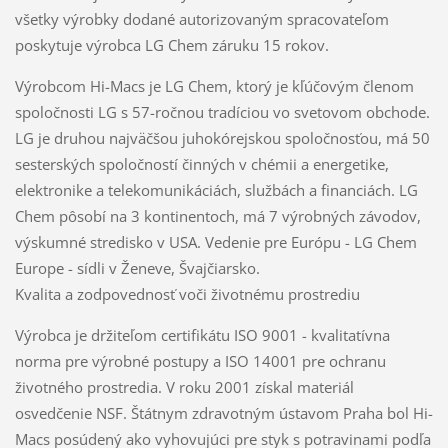
všetky výrobky dodané autorizovaným spracovateľom
poskytuje výrobca LG Chem záruku 15 rokov.
Výrobcom Hi-Macs je LG Chem, ktorý je kľúčovým členom
spoločnosti LG s 57-ročnou tradíciou vo svetovom obchode.
LG je druhou najväčšou juhokórejskou spoločnosťou, má 50
sesterských spoločností činných v chémii a energetike,
elektronike a telekomunikáciách, službách a financiách. LG
Chem pôsobí na 3 kontinentoch, má 7 výrobných závodov,
výskumné stredisko v USA. Vedenie pre Európu - LG Chem
Europe - sídli v Ženeve, Švajčiarsko.
Kvalita a zodpovednosť voči životnému prostrediu
Výrobca je držiteľom certifikátu ISO 9001 - kvalitatívna
norma pre výrobné postupy a ISO 14001 pre ochranu
životného prostredia. V roku 2001 získal materiál
osvedčenie NSF. Štátnym zdravotným ústavom Praha bol Hi-
Macs posúdený ako vyhovujúci pre styk s potravinami podľa