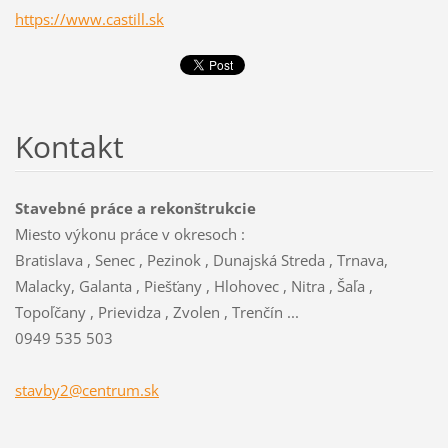
https://www.castill.sk
Kontakt
Stavebné práce a rekonštrukcie
Miesto výkonu práce v okresoch :
Bratislava , Senec , Pezinok , Dunajská Streda , Trnava,
Malacky, Galanta , Piešťany , Hlohovec , Nitra , Šaľa ,
Topoľčany , Prievidza , Zvolen , Trenčín ...
0949 535 503
stavby2@
centrum.
sk