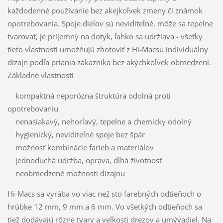
každodenné používanie bez akejkoľvek zmeny či známok
opotrebovania. Spoje dielov sú neviditeľné, môže sa tepelne
tvarovať, je príjemný na dotyk, ľahko sa udržiava - všetky
tieto vlastnosti umožňujú zhotoviť z Hi-Macsu individuálny
dizajn podľa priania zákazníka bez akýchkoľvek obmedzení.
Základné vlastnosti
kompaktná neporózna štruktúra odolná proti
opotrebovaniu
nenasiakavý, nehorľavý, tepelne a chemicky odolný
hygienický, neviditeľné spoje bez špár
možnosť kombinácie farieb a materiálov
jednoduchá údržba, oprava, dlhá životnosť
neobmedzené možnosti dizajnu
Hi-Macs sa vyrába vo viac než sto farebných odtieňoch o
hrúbke 12 mm, 9 mm a 6 mm. Vo všetkých odtieňoch sa
tiež dodávajú rôzne tvary a veľkosti drezov a umývadiel. Na