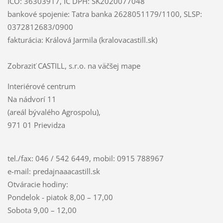
IČO: 36303917, IČ DPH: SK2020077048
bankové spojenie: Tatra banka 2628051179/1100, SLSP:
0372812683/0900
fakturácia: Králová Jarmila (kralovacastill.sk)
Zobraziť CASTILL, s.r.o. na väčšej mape
Interiérové centrum
Na nádvorí 11
(areál bývalého Agrospolu),
971 01 Prievidza
tel./fax: 046 / 542 6449, mobil: 0915 788967
e-mail: predajnaaacastill.sk
Otváracie hodiny:
Pondelok - piatok 8,00 – 17,00
Sobota 9,00 – 12,00