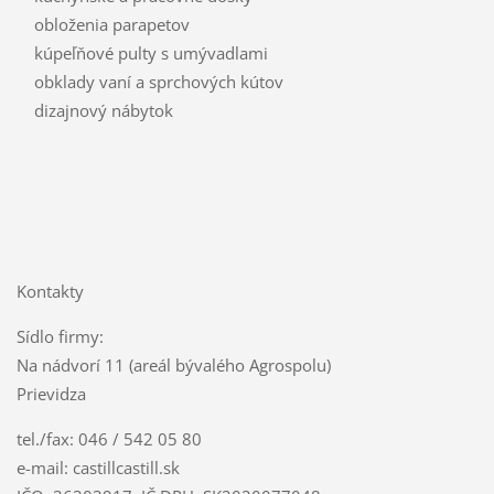
obloženia parapetov
kúpeľňové pulty s umývadlami
obklady vaní a sprchových kútov
dizajnový nábytok
Kontakty
Sídlo firmy:
Na nádvorí 11 (areál bývalého Agrospolu)
Prievidza
tel./fax: 046 / 542 05 80
e-mail: castillcastill.sk