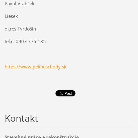
Pavol Vrabček
Liesek
okres Tvrdošín
tel.č. 0903 775 135
https://www.pekneschody.sk
Kontakt
Stavebné práce a rekonštrukcie