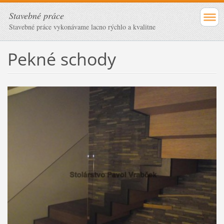
Stavebné práce
Stavebné práce vykonávame lacno rýchlo a kvalitne
Pekné schody