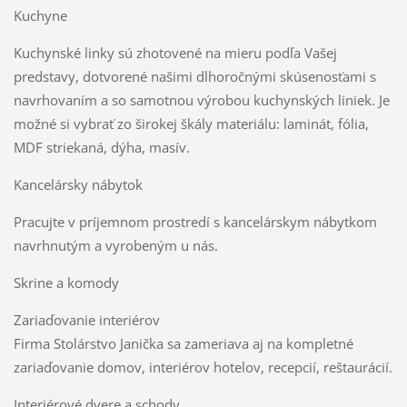
Kuchyne
Kuchynské linky sú zhotovené na mieru podľa Vašej
predstavy, dotvorené našimi dlhoročnými skúsenosťami s
navrhovaním a so samotnou výrobou kuchynských liniek. Je
možné si vybrať zo širokej škály materiálu: laminát, fólia,
MDF striekaná, dýha, masív.
Kancelársky nábytok
Pracujte v príjemnom prostredí s kancelárskym nábytkom
navrhnutým a vyrobeným u nás.
Skrine a komody
Zariaďovanie interiérov
Firma Stolárstvo Janička sa zameriava aj na kompletné
zariaďovanie domov, interiérov hotelov, recepcií, reštaurácií.
Interiérové dvere a schody