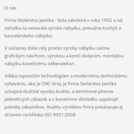
O nás
Firma Stolárstvo Janička - bola založená v roku 1992 a od
začiatku sa venovala výrobe nábytku, prevažne kuchýň a
kancelárskeho nábytku.
V súčasnej dobe celý proces výroby nábytku začína
grafickým návrhom, výrobou a končí dodaním, montážou
nábytku konečnému odberateľovi.
Vďaka najnovším technológiám a modernému technickému
vybaveniu, ako je CNC stroj, je firma Stolárstvo Janička
schopná dodržať vysokú kvalitu, a termínové plnenie
jednotlivých zákazok a v konečnom dôsledku uspokojiť
potreby zákazníkov. Kvalitu výrobkov firma preukazuje aj
držaním certifikátu ISO 9001:2008