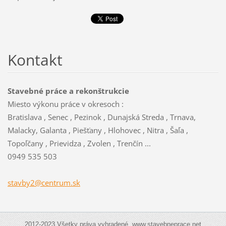
Kontakt
Stavebné práce a rekonštrukcie
Miesto výkonu práce v okresoch :
Bratislava , Senec , Pezinok , Dunajská Streda , Trnava,
Malacky, Galanta , Piešťany , Hlohovec , Nitra , Šaľa ,
Topoľčany , Prievidza , Zvolen , Trenčín ...
0949 535 503
stavby2@
centrum.
sk
2012-2023 Všetky práva vyhradené. www.stavebneprace.net