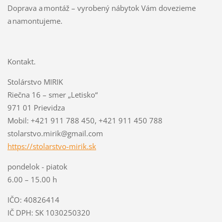
Doprava a montáž – vyrobený nábytok Vám dovezieme
a namontujeme.
Kontakt.
Stolárstvo MIRIK
Riečna 16 – smer „Letisko“
971 01 Prievidza
Mobil: +421 911 788 450, +421 911 450 788
stolarstvo.mirik@gmail.com
https://stolarstvo-mirik.sk
pondelok - piatok
6.00 – 15.00 h
IČO: 40826414
IČ DPH: SK 1030250320