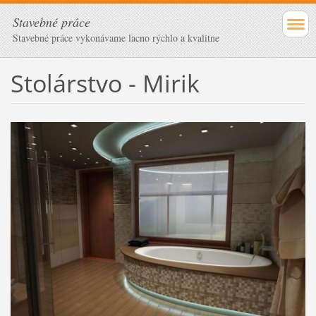
Stavebné práce
Stavebné práce vykonávame lacno rýchlo a kvalitne
Stolárstvo - Mirik