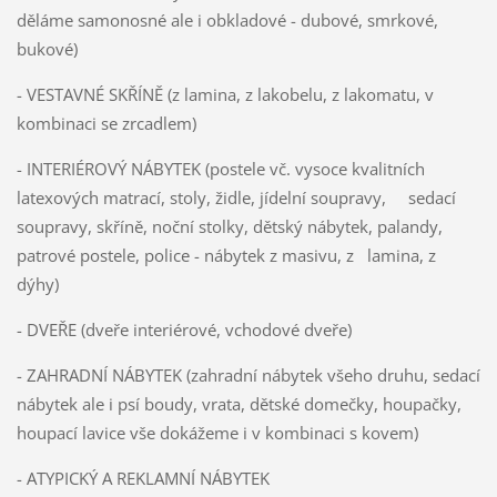
děláme samonosné ale i obkladové - dubové, smrkové,
bukové)
- VESTAVNÉ SKŘÍNĚ (z lamina, z lakobelu, z lakomatu, v
kombinaci se zrcadlem)
- INTERIÉROVÝ NÁBYTEK (postele vč. vysoce kvalitních
latexových matrací, stoly, židle, jídelní soupravy, sedací
soupravy, skříně, noční stolky, dětský nábytek, palandy,
patrové postele, police - nábytek z masivu, z lamina, z
dýhy)
- DVEŘE (dveře interiérové, vchodové dveře)
- ZAHRADNÍ NÁBYTEK (zahradní nábytek všeho druhu, sedací
nábytek ale i psí boudy, vrata, dětské domečky, houpačky,
houpací lavice vše dokážeme i v kombinaci s kovem)
- ATYPICKÝ A REKLAMNÍ NÁBYTEK