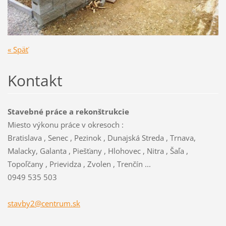
« Späť
Kontakt
Stavebné práce a rekonštrukcie
Miesto výkonu práce v okresoch :
Bratislava , Senec , Pezinok , Dunajská Streda , Trnava,
Malacky, Galanta , Piešťany , Hlohovec , Nitra , Šaľa ,
Topoľčany , Prievidza , Zvolen , Trenčín ...
0949 535 503
stavby2@
centrum.
sk